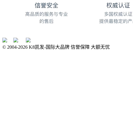
© 2004-
2026
K8凯发-国际大品牌 信誉保障 大额无忧