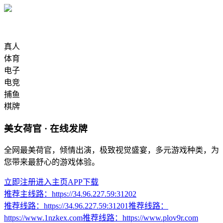
真人
体育
电子
电竞
捕鱼
棋牌
美女荷官 · 在线发牌
全网最美荷官，倾情出演，极致视觉盛宴，多元游戏种类，为
您带来最舒心的游戏体验。
立即注册
进入主页
APP下载
推荐主线路：
https://34.96.227.59:31202
推荐线路：
https://34.96.227.59:31201
推荐线路：
https://www.1nzkex.com
推荐线路：
https://www.plov9r.com