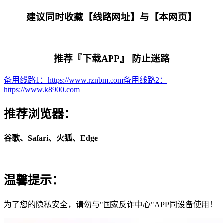
建议同时收藏【线路网址】与【本网页】
推荐『下载APP』 防止迷路
备用线路
1
：
https://www.rznbm.com
备用线路
2
：
https://www.k8900.com
推荐浏览器：
谷歌、Safari、火狐、Edge
温馨提示：
为了您的隐私安全，请勿与"国家反诈中心"APP同设备使用！